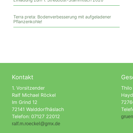
Terra preta: Bodenverbesserung mit aufgeladener
Pflanzenkohle!
Kontakt
Gesc
1. Vorsitzender
Thilo
Ralf Michael Röckel
Hayd
Im Grind 12
7276
72141 Walddorfhäslach
Tele
Telefon: 07127 22012
gruen
ralf.m.roeckel@gmx.de