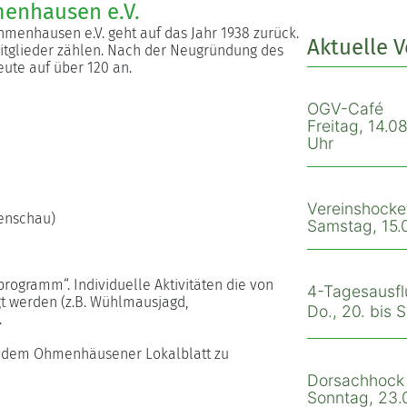
enhausen e.V.
menhausen e.V. geht auf das Jahr 1938 zurück.
Aktuelle 
Mitglieder zählen. Nach der Neugründung des
eute auf über 120 an.
OGV-Café
Freitag, 14.08
Uhr
Vereinshocke
tenschau)
Samstag, 15.0
programm“. Individuelle Aktivitäten die von
4-Tagesausfl
t werden (z.B. Wühlmausjagd,
Do., 20. bis 
.
nd dem Ohmenhäusener Lokalblatt zu
Dorsachhock
Sonntag, 23.0