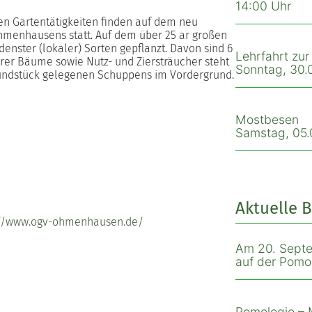
14:00 Uhr
gen Gartentätigkeiten finden auf dem neu
hmenhausens statt. Auf dem über 25 ar großen
nster (lokaler) Sorten gepflanzt. Davon sind 6
Lehrfahrt zu
r Bäume sowie Nutz- und Ziersträucher steht
Sonntag, 30.0
undstück gelegenen Schuppens im Vordergrund.
Mostbesen
Samstag, 05.0
Aktuelle B
://www.ogv-ohmenhausen.de/
Am 20. Septe
auf der Pomol
Pomologie – 