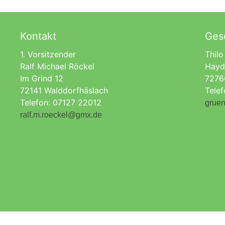
Kontakt
Gesc
1. Vorsitzender
Thilo
Ralf Michael Röckel
Hayd
Im Grind 12
7276
72141 Walddorfhäslach
Tele
Telefon: 07127 22012
gruen
ralf.m.roeckel@gmx.de