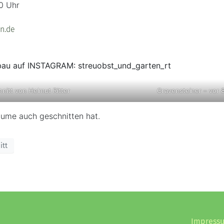
 Uhr
n.de
tbau auf INSTAGRAM:
streuobst_und_garten_rt
nitt von Helmut Ritter
Gravensteiner – vor 
Bäume auch geschnitten hat.
itt
e
Impress