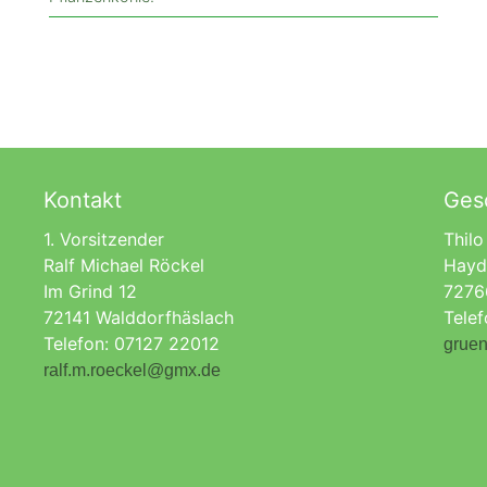
Kontakt
Gesc
1. Vorsitzender
Thilo
Ralf Michael Röckel
Hayd
Im Grind 12
7276
72141 Walddorfhäslach
Tele
Telefon: 07127 22012
gruen
ralf.m.roeckel@gmx.de