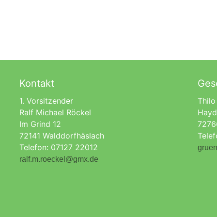
Kontakt
Gesc
1. Vorsitzender
Thilo
Ralf Michael Röckel
Hayd
Im Grind 12
7276
72141 Walddorfhäslach
Tele
Telefon: 07127 22012
gruen
ralf.m.roeckel@gmx.de