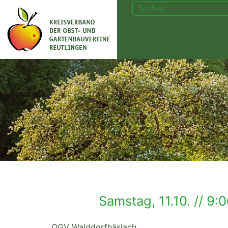
Samstag, 11.10. // 9:
OGV Walddorfhäslach