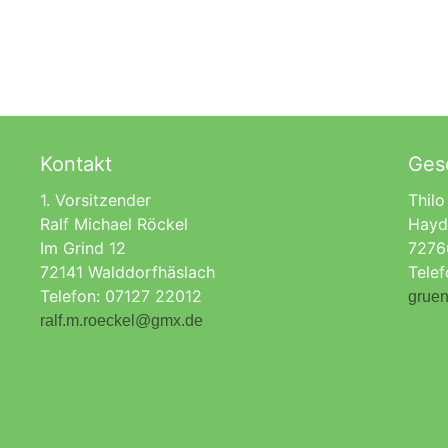
Kontakt
Gesc
1. Vorsitzender
Thilo
Ralf Michael Röckel
Hayd
Im Grind 12
7276
72141 Walddorfhäslach
Tele
Telefon: 07127 22012
gruen
ralf.m.roeckel@gmx.de