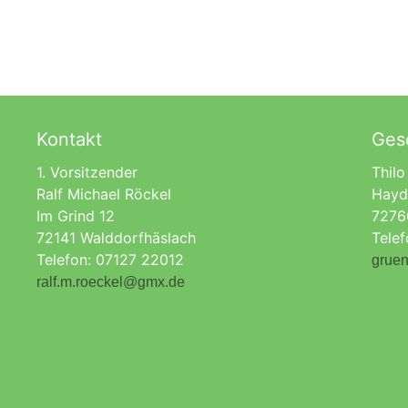
Kontakt
Gesc
1. Vorsitzender
Thilo
Ralf Michael Röckel
Hayd
Im Grind 12
7276
72141 Walddorfhäslach
Tele
Telefon: 07127 22012
gruen
ralf.m.roeckel@gmx.de