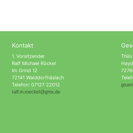
Kontakt
Gesc
1. Vorsitzender
Thilo
Ralf Michael Röckel
Hayd
Im Grind 12
7276
72141 Walddorfhäslach
Tele
Telefon: 07127 22012
gruen
ralf.m.roeckel@gmx.de