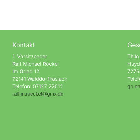
Kontakt
Gesc
1. Vorsitzender
Thilo
Ralf Michael Röckel
Hayd
Im Grind 12
7276
72141 Walddorfhäslach
Tele
Telefon: 07127 22012
gruen
ralf.m.roeckel@gmx.de