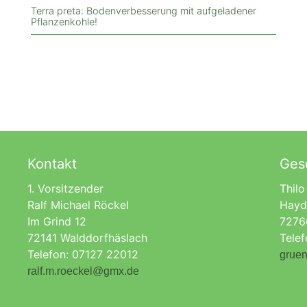
Terra preta: Bodenverbesserung mit aufgeladener
Pflanzenkohle!
Kontakt
Gesc
1. Vorsitzender
Thilo
Ralf Michael Röckel
Hayd
Im Grind 12
7276
72141 Walddorfhäslach
Tele
Telefon: 07127 22012
gruen
ralf.m.roeckel@gmx.de