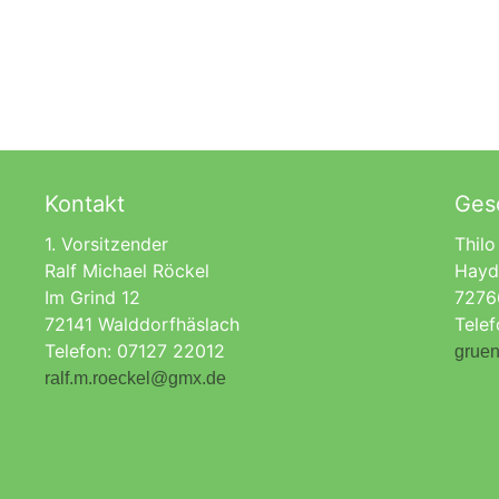
Kontakt
Gesc
1. Vorsitzender
Thilo
Ralf Michael Röckel
Hayd
Im Grind 12
7276
72141 Walddorfhäslach
Tele
Telefon: 07127 22012
gruen
ralf.m.roeckel@gmx.de