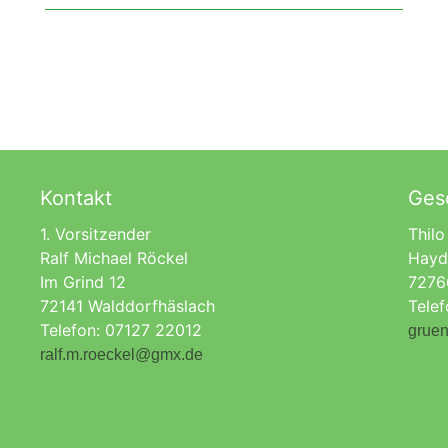
Kontakt
Gesc
1. Vorsitzender
Thilo
Ralf Michael Röckel
Hayd
Im Grind 12
7276
72141 Walddorfhäslach
Tele
Telefon: 07127 22012
gruen
ralf.m.roeckel@gmx.de