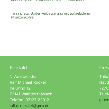
Terra preta: Bodenverbesserung mit aufgeladener
Pflanzenkohle!
Kontakt
Gesc
1. Vorsitzender
Thilo
Ralf Michael Röckel
Hayd
Im Grind 12
7276
72141 Walddorfhäslach
Tele
Telefon: 07127 22012
gruen
ralf.m.roeckel@gmx.de