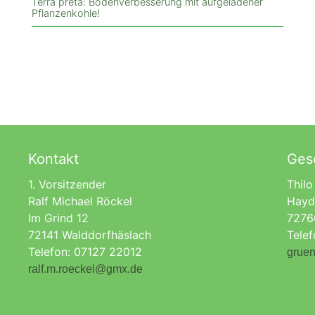
Terra preta: Bodenverbesserung mit aufgeladener
Pflanzenkohle!
Kontakt
Gesc
1. Vorsitzender
Thilo
Ralf Michael Röckel
Hayd
Im Grind 12
7276
72141 Walddorfhäslach
Tele
Telefon: 07127 22012
gruen
ralf.m.roeckel@gmx.de