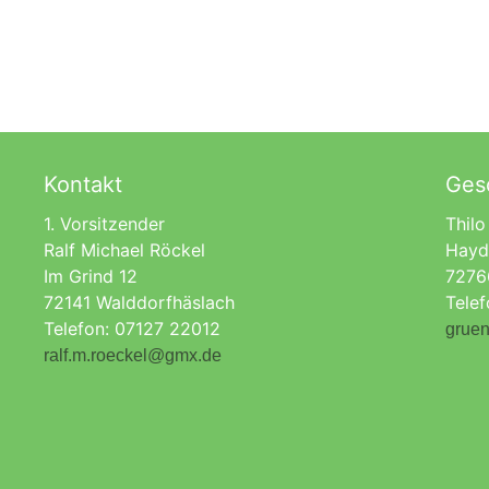
Kontakt
Gesc
1. Vorsitzender
Thilo
Ralf Michael Röckel
Hayd
Im Grind 12
7276
72141 Walddorfhäslach
Tele
Telefon: 07127 22012
gruen
ralf.m.roeckel@gmx.de