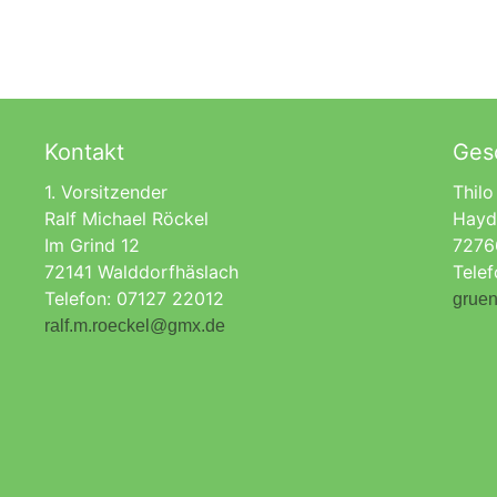
Kontakt
Gesc
1. Vorsitzender
Thilo
Ralf Michael Röckel
Hayd
Im Grind 12
7276
72141 Walddorfhäslach
Tele
Telefon: 07127 22012
gruen
ralf.m.roeckel@gmx.de