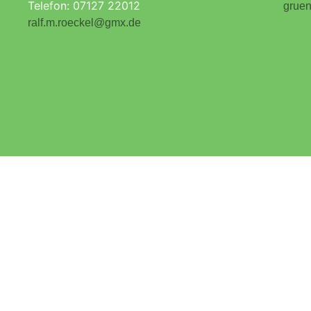
Telefon: 07127 22012
gruen
ralf.m.roeckel@gmx.de