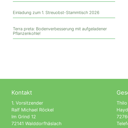
Einladung zum 1. Streuobst-Stammtisch 2026
Terra preta: Bodenverbesserung mit aufgeladener
Pflanzenkohle!
Kontakt
Gesc
1. Vorsitzender
Thilo
Ralf Michael Röckel
Hayd
Im Grind 12
7276
72141 Walddorfhäslach
Tele