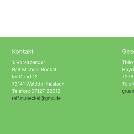
Kontakt
Gesc
1. Vorsitzender
Thilo
Ralf Michael Röckel
Hayd
Im Grind 12
7276
72141 Walddorfhäslach
Tele
Telefon: 07127 22012
gruen
ralf.m.roeckel@gmx.de