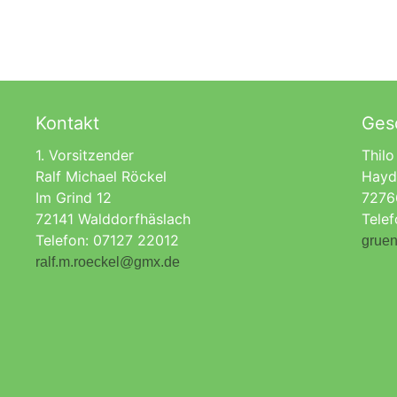
Kontakt
Gesc
1. Vorsitzender
Thilo
Ralf Michael Röckel
Hayd
Im Grind 12
7276
72141 Walddorfhäslach
Tele
Telefon: 07127 22012
gruen
ralf.m.roeckel@gmx.de