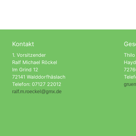
Kontakt
Gesc
1. Vorsitzender
Thilo
Ralf Michael Röckel
Hayd
Im Grind 12
7276
72141 Walddorfhäslach
Tele
Telefon: 07127 22012
gruen
ralf.m.roeckel@gmx.de