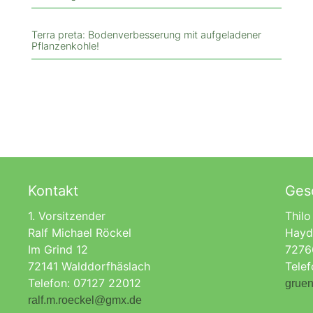
Terra preta: Bodenverbesserung mit aufgeladener
Pflanzenkohle!
Kontakt
Gesc
1. Vorsitzender
Thilo
Ralf Michael Röckel
Hayd
Im Grind 12
7276
72141 Walddorfhäslach
Tele
Telefon: 07127 22012
gruen
ralf.m.roeckel@gmx.de