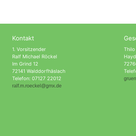
Kontakt
Gesc
1. Vorsitzender
Thilo
Ralf Michael Röckel
Hayd
Im Grind 12
7276
72141 Walddorfhäslach
Tele
Telefon: 07127 22012
gruen
ralf.m.roeckel@gmx.de