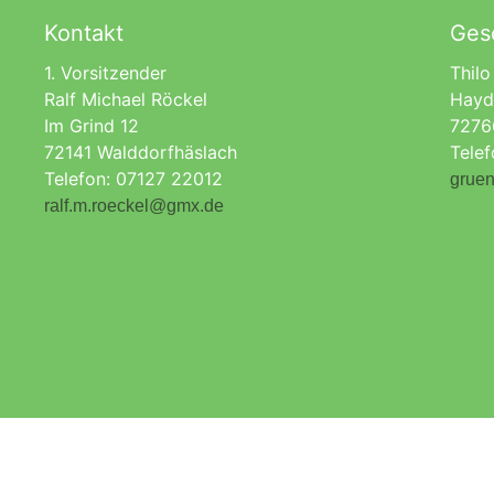
Kontakt
Gesc
1. Vorsitzender
Thilo
Ralf Michael Röckel
Hayd
Im Grind 12
7276
72141 Walddorfhäslach
Tele
Telefon: 07127 22012
gruen
ralf.m.roeckel@gmx.de