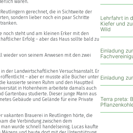
erlich waren.
Reutlingern gerechnet, die in Sichtweite der
ten, sondern lieber noch ein paar Schritte
Lehrfahrt in
tranken.
Kiefer und z
Wild
e noch steht und am kleinen Erker mit den
häftlicher Erfolg – aber das Haus sollte bald zu
Einladung zu
ell wieder von seinem Anwesen mit den zwei
Fachvereinig
in der Landwirtschaftlichen Versuchsanstalt. Er
röffentlicht – aber er musste alle Bücher unter
Einladung zu
die kassierte seinen Ruhm und den Hauptteil
niversität in Hohenheim arbeitete damals auch
nd Gartenbau studierte. Dieser junge Mann aus
Terra preta:
gnetes Gebäude und Gelände für eine Private
Pflanzenkohle
r vakanten Brauerei in Reutlingen hörte, die
kam die Verbindung zwischen dem
 man wurde schnell handelseinig. Lucas kaufte
s Mäzens und baute dort mit der Unterstützung