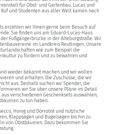
ranstalt für Obst- und Gartenbau. Lucas und
n Ruf und Studenten aus aller Welt kamen nach
ils erzählen wir Ihnen gerne beim Besuch auf
de. Sie finden uns am Eduard-Lucas-Haus
 der Fußgängerbrücke in der Alteburgstraße. Wir
rtenbauvereine im Landkreis Reutlingen. Unsere
lturlandschaften wie zum Beispiel die
enkultur zu fördern und zu bewahren und
 und wieder bekannt machen und wir wollen
ieren und erhalten. Die Zuschüsse, die wir
nicht aus. Deshalb suchen wir Spender, die
formieren wir Sie über unsere Pläne im Detail
g aus verschiedenen Geschenksets auswählen,
tbäumen zu tun haben.
ecco, Honig und Dörrobst und nützliche
n, Klappsägen und Bügelsägen bis hin zu
eln von Obstbäumen. Dazu bekommen Sie
ratung.