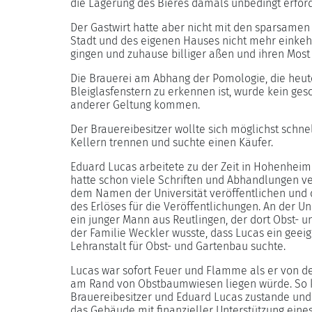
die Lagerung des Bieres damals unbedingt erford
Der Gastwirt hatte aber nicht mit den sparsamen 
Stadt und des eigenen Hauses nicht mehr einkehr
gingen und zuhause billiger aßen und ihren Most 
Die Brauerei am Abhang der Pomologie, die heut
Bleiglasfenstern zu erkennen ist, wurde kein gesc
anderer Geltung kommen.
Der Brauereibesitzer wollte sich möglichst schn
Kellern trennen und suchte einen Käufer.
Eduard Lucas arbeitete zu der Zeit in Hohenheim 
hatte schon viele Schriften und Abhandlungen ve
dem Namen der Universität veröffentlichen und 
des Erlöses für die Veröffentlichungen. An der U
ein junger Mann aus Reutlingen, der dort Obst- u
der Familie Weckler wusste, dass Lucas ein geei
Lehranstalt für Obst- und Gartenbau suchte.
Lucas war sofort Feuer und Flamme als er von de
am Rand von Obstbaumwiesen liegen würde. So 
Brauereibesitzer und Eduard Lucas zustande und
das Gebäude mit finanzieller Unterstützung eine