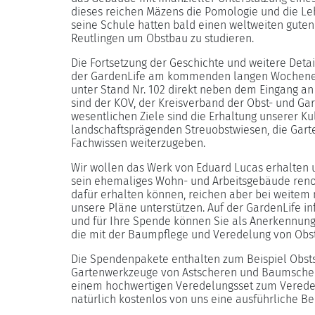
dieses reichen Mäzens die Pomologie und die Leh
seine Schule hatten bald einen weltweiten gute
Reutlingen um Obstbau zu studieren.
Die Fortsetzung der Geschichte und weitere Deta
der GardenLife am kommenden langen Wochenen
unter Stand Nr. 102 direkt neben dem Eingang an
sind der KOV, der Kreisverband der Obst- und Ga
wesentlichen Ziele sind die Erhaltung unserer Ku
landschaftsprägenden Streuobstwiesen, die Gart
Fachwissen weiterzugeben.
Wir wollen das Werk von Eduard Lucas erhalten
sein ehemaliges Wohn- und Arbeitsgebäude renov
dafür erhalten können, reichen aber bei weitem 
unsere Pläne unterstützen. Auf der GardenLife in
und für Ihre Spende können Sie als Anerkennun
die mit der Baumpflege und Veredelung von Obs
Die Spendenpakete enthalten zum Beispiel Obsts
Gartenwerkzeuge von Astscheren und Baumschere
einem hochwertigen Veredelungsset zum Vered
natürlich kostenlos von uns eine ausführliche Be