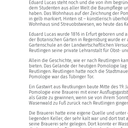
Eduard Lucas steht noch und die von ihm begründe
dem Studenten aus aller Welt die Baumpflege un
haben. Das Wohnhaus auf der Zeichnung der Pomolo
in gelb markiert. Hinten ist – künstlerisch über
Wohnhaus sind Streuobstwiesen, wo heute das K
Eduard Lucas wurde 1816 in Erfurt geboren und ar
der Botanischen Gärten in Regensburg wurde er a
Gartenschule an der Landwirtschaftlichen Versuc
Reutlingen seine private Lehranstalt für Obst- u
Allein die Geschichte, wie er nach Reutlingen k
bieten. Das Gelände der heutigen Pomologie lag 
Reutlingen. Reutlingen hatte noch die Stadtmaue
Pomologie war das Tübinger Tor.
Ein Gastwirt aus Reutkungen baute Mitte des 19. 
Pomologie eine Brauerei mit einer Ausflugsgaststä
als Gäste zu gewinnen, wenn sie von ihrem Son
Wasenwald zu Fuß zurück nach Reutlingen gingen
Die Brauerei hatte eine eigene Quelle und unter
liegenden Keller, der sehr kalt war und dort trat
seine Brauerei sehr gelegen. Dort konnte er Was