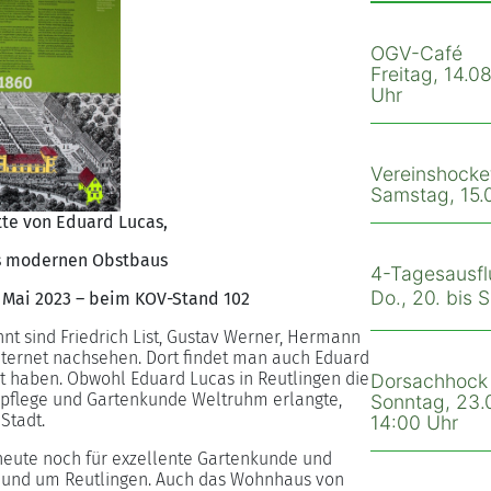
OGV-Café
Freitag, 14.08
Uhr
Vereinshocke
Samstag, 15.0
te von Eduard Lucas,
s modernen Obstbaus
4-Tagesausfl
Do., 20. bis 
1. Mai 2023 – beim KOV-Stand 102
nnt sind Friedrich List, Gustav Werner, Hermann
ternet nachsehen. Dort findet man auch Eduard
kt haben. Obwohl Eduard Lucas in Reutlingen die
Dorsachhock
pflege und Gartenkunde Weltruhm erlangte,
Sonntag, 23.0
Stadt.
14:00 Uhr
 heute noch für exzellente Gartenkunde und
in und um Reutlingen. Auch das Wohnhaus von