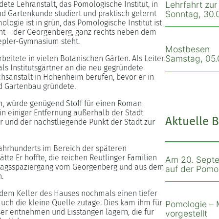
te Lehranstalt, das Pomologische Institut, in
Lehrfahrt zu
d Gartenkunde studiert und praktisch gelernt
Sonntag, 30.0
gie ist in grün, das Pomologische Institut ist
höht – der Georgenberg, ganz rechts neben dem
epler-Gymnasium steht.
Mostbesen
Samstag, 05.0
beitete in vielen Botanischen Gärten. Als Leiter
ls Institutsgärtner an die neu gegründete
hsanstalt in Hohenheim berufen, bevor er in
nd Gartenbau gründete.
am, würde genügend Stoff für einen Roman
in einiger Entfernung außerhalb der Stadt
Aktuelle B
r und der nächstliegende Punkt der Stadt zur
Jahrhunderts im Bereich der späteren
tte Er hoffte, die reichen Reutlinger Familien
Am 20. Septe
ntagsspaziergang vom Georgenberg und aus dem
auf der Pomol
.
 dem Keller des Hauses nochmals einen tiefer
 auch die kleine Quelle zutage. Dies kam ihm für
Pomologie – 
ser entnehmen und Eisstangen lagern, die für
vorgestellt