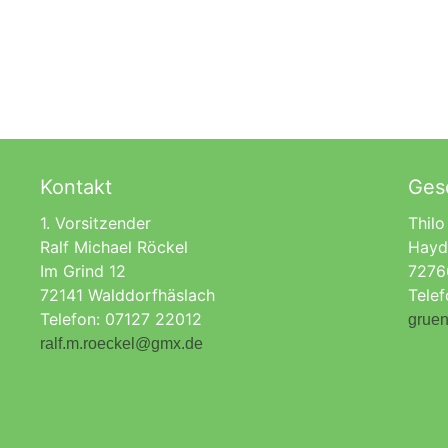
Kontakt
Gesc
1. Vorsitzender
Thilo
Ralf Michael Röckel
Hayd
Im Grind 12
7276
72141 Walddorfhäslach
Tele
Telefon: 07127 22012
gruen
ralf.m.roeckel@gmx.de