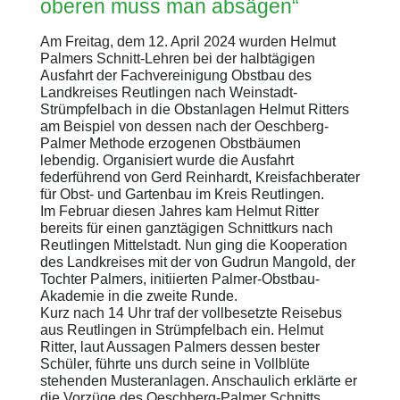
oberen muss man absägen“
Am Freitag, dem 12. April 2024 wurden Helmut
Palmers Schnitt-Lehren bei der halbtägigen
Ausfahrt der Fachvereinigung Obstbau des
Landkreises Reutlingen nach Weinstadt-
Strümpfelbach in die Obstanlagen Helmut Ritters
am Beispiel von dessen nach der Oeschberg-
Palmer Methode erzogenen Obstbäumen
lebendig. Organisiert wurde die Ausfahrt
federführend von Gerd Reinhardt, Kreisfachberater
für Obst- und Gartenbau im Kreis Reutlingen.
Im Februar diesen Jahres kam Helmut Ritter
bereits für einen ganztägigen Schnittkurs nach
Reutlingen Mittelstadt. Nun ging die Kooperation
des Landkreises mit der von Gudrun Mangold, der
Tochter Palmers, initiierten Palmer-Obstbau-
Akademie in die zweite Runde.
Kurz nach 14 Uhr traf der vollbesetzte Reisebus
aus Reutlingen in Strümpfelbach ein. Helmut
Ritter, laut Aussagen Palmers dessen bester
Schüler, führte uns durch seine in Vollblüte
stehenden Musteranlagen. Anschaulich erklärte er
die Vorzüge des Oeschberg-Palmer Schnitts.