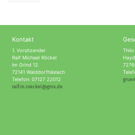
Kontakt
Gesc
1. Vorsitzender
Thilo
Ralf Michael Röckel
Hayd
Im Grind 12
7276
72141 Walddorfhäslach
Tele
Telefon: 07127 22012
gruen
ralf.m.roeckel@gmx.de