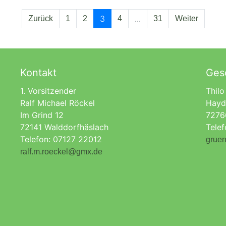
3
...
Zurück
1
2
4
31
Weiter
Kontakt
Gesc
1. Vorsitzender
Thilo
Ralf Michael Röckel
Hayd
Im Grind 12
7276
72141 Walddorfhäslach
Tele
Telefon: 07127 22012
gruen
ralf.m.roeckel@gmx.de