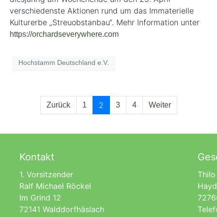
verschiedenste Aktionen rund um das Immaterielle
Kulturerbe „Streuobstanbau“. Mehr Information unter
https://orchardseverywhere.com
Hochstamm Deutschland e.V.
2
Zurück
1
3
4
Weiter
Kontakt
Gesc
1. Vorsitzender
Thilo
Ralf Michael Röckel
Hayd
Im Grind 12
7276
72141 Walddorfhäslach
Tele