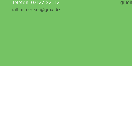
Telefon: 07127 22012
gruen
ralf.m.roeckel@gmx.de